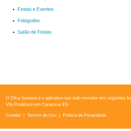
Festas e Eventos
Fotógrafos
Salão de Festas
O Clica Santana é o aplicativo que todo morador dos seguintes ba
Vila Prudêncio em Cariacica/ ES
Contato
|
Termos de Uso
|
Política de Privacidade