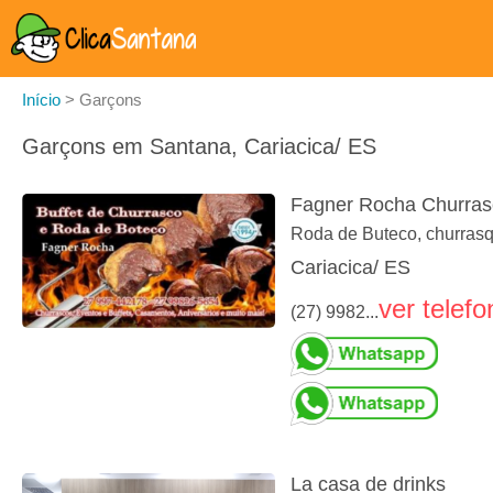
Início
>
Garçons
Garçons em Santana, Cariacica/ ES
Fagner Rocha Churras
Roda de Buteco, churrasq
Cariacica/ ES
ver telefo
(27) 9982...
La casa de drinks