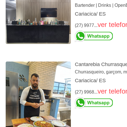
Bartender | Drinks | Open
Cariacica/ ES
ver telefo
(27) 9977...
Cantarebia Churrasque
Churrasqueiro, garçom, me
Cariacica/ ES
ver telefo
(27) 9968...