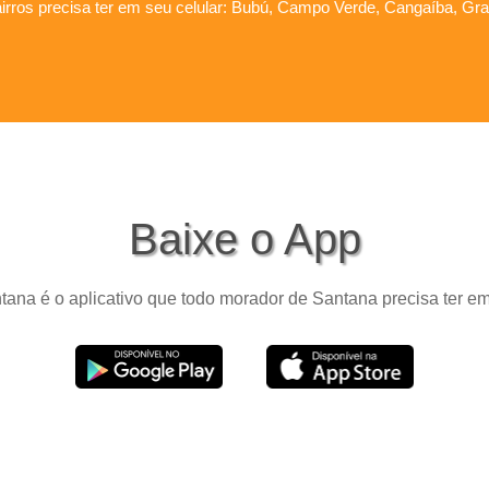
irros precisa ter em seu celular: Bubú, Campo Verde, Cangaíba, Graú
Baixe o App
tana é o aplicativo que todo morador de Santana precisa ter em