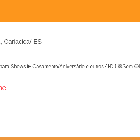
, Cariacica/ ES
o para Shows ▶️ Casamento/Aniversário e outros 🔴DJ 🟢Som 
ne