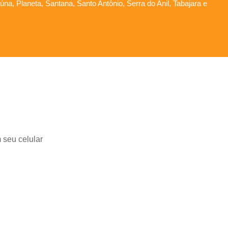
na, Planeta, Santana, Santo Antônio, Serra do Anil, Tabajara e
 seu celular