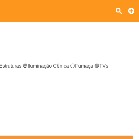
Estruturas 🔵Iluminação Cênica ⚪️Fumaça 🟣TVs