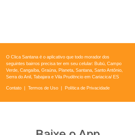
O Clica Santana é o aplicativo que todo morador dos
seguintes bairros precisa ter em seu celular: Bubú, Campo
Verde, Cangaíba, Graúna, Planeta, Santana, Santo Antônio,
Serra do Anil, Tabajara e Vila Prudêncio em Cariacica/ ES
Contato
|
Termos de Uso
|
Política de Privacidade
Baixe o App