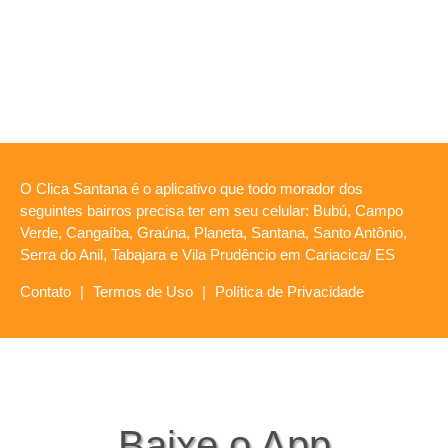
O Clica Santana é o aplicativo que todo morador dos
seguintes bairros precisa ter em seu celular: Bubú, Campo
Verde, Cangaíba, Graúna, Planeta, Santana, Santo Antônio,
Serra do Anil, Tabajara e Vila Prudêncio em Cariacica/ ES
Contato
|
Termos de Uso
|
Política de Privacidade
Baixe o App