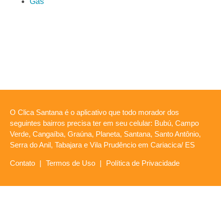
Gás
O Clica Santana é o aplicativo que todo morador dos
seguintes bairros precisa ter em seu celular: Bubú, Campo
Verde, Cangaíba, Graúna, Planeta, Santana, Santo Antônio,
Serra do Anil, Tabajara e Vila Prudêncio em Cariacica/ ES
Contato
|
Termos de Uso
|
Política de Privacidade