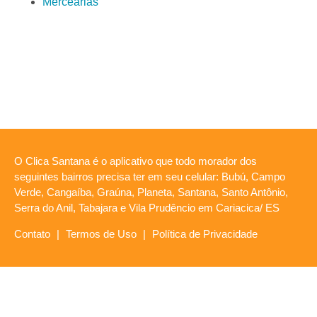
Mercearias
O Clica Santana é o aplicativo que todo morador dos
seguintes bairros precisa ter em seu celular: Bubú, Campo
Verde, Cangaíba, Graúna, Planeta, Santana, Santo Antônio,
Serra do Anil, Tabajara e Vila Prudêncio em Cariacica/ ES
Contato
|
Termos de Uso
|
Política de Privacidade