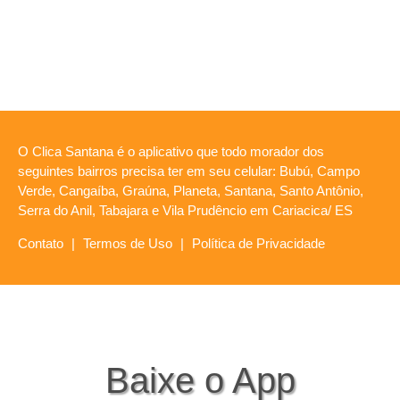
O Clica Santana é o aplicativo que todo morador dos
seguintes bairros precisa ter em seu celular: Bubú, Campo
Verde, Cangaíba, Graúna, Planeta, Santana, Santo Antônio,
Serra do Anil, Tabajara e Vila Prudêncio em Cariacica/ ES
Contato
|
Termos de Uso
|
Política de Privacidade
Baixe o App