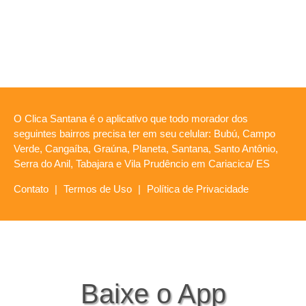
O Clica Santana é o aplicativo que todo morador dos
seguintes bairros precisa ter em seu celular: Bubú, Campo
Verde, Cangaíba, Graúna, Planeta, Santana, Santo Antônio,
Serra do Anil, Tabajara e Vila Prudêncio em Cariacica/ ES
Contato
|
Termos de Uso
|
Política de Privacidade
Baixe o App