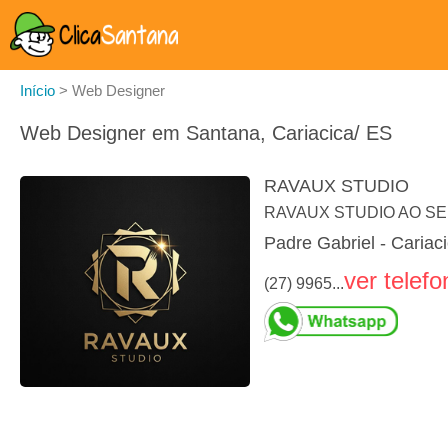
Início
>
Web Designer
Web Designer em Santana, Cariacica/ ES
RAVAUX STUDIO
RAVAUX STUDIO AO SE
Padre Gabriel - Cariac
ver telefo
(27) 9965...