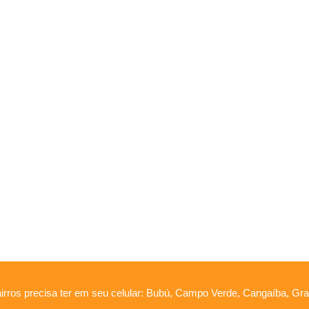
irros precisa ter em seu celular: Bubú, Campo Verde, Cangaíba, Graú