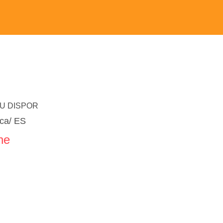
U DISPOR
ica/ ES
ne