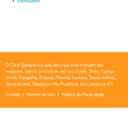
Variedades
O Clica Santana é o aplicativo que todo morador dos
seguintes bairros precisa ter em seu celular: Bubú, Campo
Verde, Cangaíba, Graúna, Planeta, Santana, Santo Antônio,
Serra do Anil, Tabajara e Vila Prudêncio em Cariacica/ ES
Contato
|
Termos de Uso
|
Política de Privacidade