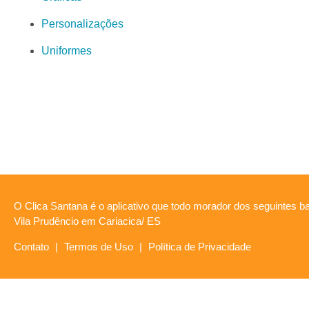
Personalizações
Uniformes
O Clica Santana é o aplicativo que todo morador dos seguintes ba
Vila Prudêncio em Cariacica/ ES
Contato
|
Termos de Uso
|
Política de Privacidade