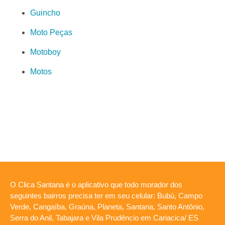
Guincho
Moto Peças
Motoboy
Motos
O Clica Santana é o aplicativo que todo morador dos
seguintes bairros precisa ter em seu celular: Bubú, Campo
Verde, Cangaíba, Graúna, Planeta, Santana, Santo Antônio,
Serra do Anil, Tabajara e Vila Prudêncio em Cariacica/ ES