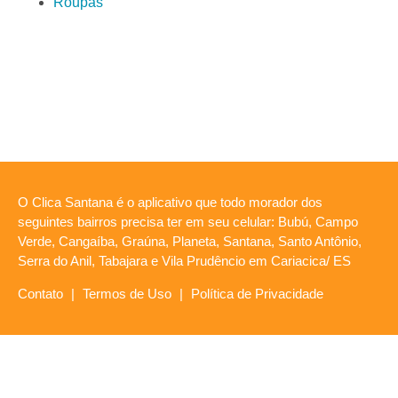
Roupas
O Clica Santana é o aplicativo que todo morador dos
seguintes bairros precisa ter em seu celular: Bubú, Campo
Verde, Cangaíba, Graúna, Planeta, Santana, Santo Antônio,
Serra do Anil, Tabajara e Vila Prudêncio em Cariacica/ ES
Contato
|
Termos de Uso
|
Política de Privacidade