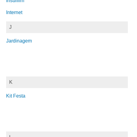
Insulfilm
Internet
J
Jardinagem
K
Kit Festa