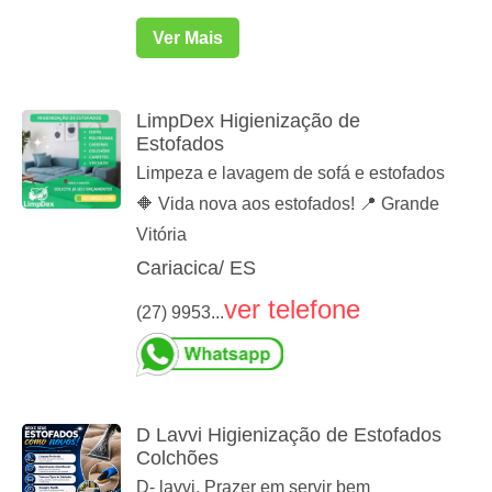
Ver Mais
LimpDex Higienização de
Estofados
Limpeza e lavagem de sofá e estofados
🔶 Vida nova aos estofados! 📍 Grande
Vitória
Cariacica/ ES
ver telefone
(27) 9953...
D Lavvi Higienização de Estofados
Colchões
D- lavvi. Prazer em servir bem