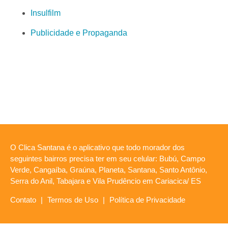
Insulfilm
Publicidade e Propaganda
O Clica Santana é o aplicativo que todo morador dos
seguintes bairros precisa ter em seu celular: Bubú, Campo
Verde, Cangaíba, Graúna, Planeta, Santana, Santo Antônio,
Serra do Anil, Tabajara e Vila Prudêncio em Cariacica/ ES
Contato
|
Termos de Uso
|
Política de Privacidade