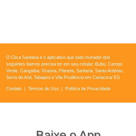
O Clica Santana é o aplicativo que todo morador dos
seguintes bairros precisa ter em seu celular: Bubú, Campo
Verde, Cangaíba, Graúna, Planeta, Santana, Santo Antônio,
Serra do Anil, Tabajara e Vila Prudêncio em Cariacica/ ES
Contato
|
Termos de Uso
|
Política de Privacidade
Baixe o App